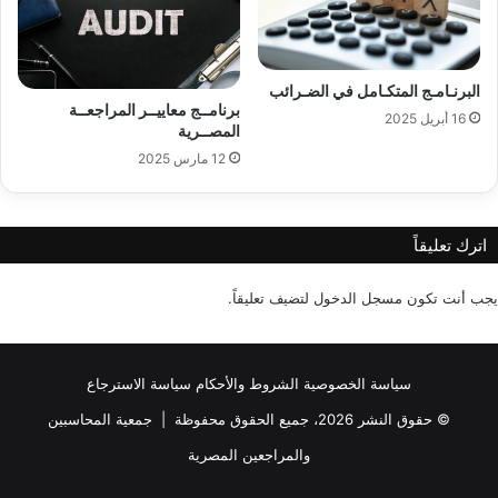
البرنـامـج المتكـامل في الضـرائب
برنامــج معاييــر المراجعــة
16 أبريل 2025
المصــرية
12 مارس 2025
اترك تعليقاً
يجب أنت تكون
مسجل الدخول
لتضيف تعليقاً.
سياسة الخصوصية
الشروط والأحكام
سياسة الاسترجاع
© حقوق النشر 2026، جميع الحقوق محفوظة |
جمعية المحاسبين
والمراجعين المصرية