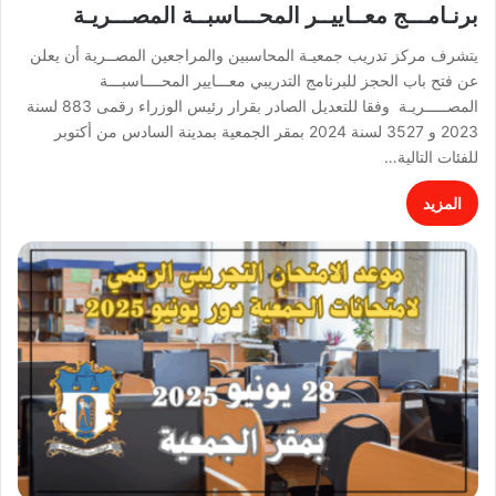
برنـامـــج معــاييــر المحـــاسبــة المصـــريـة
يتشرف مركز تدريب جمعيـة المحاسبين والمراجعين المصــرية أن يعلن
عن فتح باب الحجز للبرنامج التدريبي معـــايير المحــــاسبـــة
المصـــــريـة وفقا للتعديل الصادر بقرار رئيس الوزراء رقمى 883 لسنة
2023 و 3527 لسنة 2024 بمقر الجمعية بمدينة السادس من أكتوبر
للفئات التالية…
المزيد