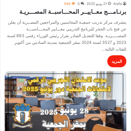
Arafa
21 يونيو 2025
0
540
برنـامـــج معــاييــر المحـــاسبــة المصـــريـة
يتشرف مركز تدريب جمعيـة المحاسبين والمراجعين المصــرية أن يعلن
عن فتح باب الحجز للبرنامج التدريبي معـــايير المحــــاسبـــة
المصـــــريـة وفقا للتعديل الصادر بقرار رئيس الوزراء رقمى 883 لسنة
2023 و 3527 لسنة 2024 بمقر الجمعية بمدينة السادس من أكتوبر
للفئات التالية…
المزيد