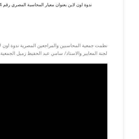
ندوة اون لاين بعنوان معيار المحاسبة المصري رقم 24 ضريبة الدخل
لجنة المعايير والاستاذ/ سامي عبد الحفيظ زميل الجمعية 