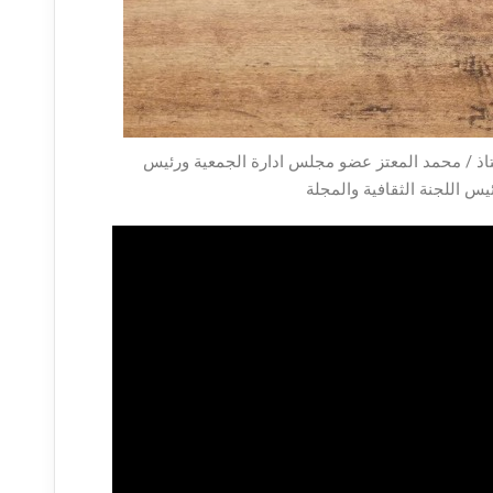
 معيار المحاسبة المصري رقم 24 ضريبة الدخل المتحدثون الاستاذ / محمد المعتز عضو مجلس ادارة الجمعية ورئيس
س اللجنة الثقافية والمجلة