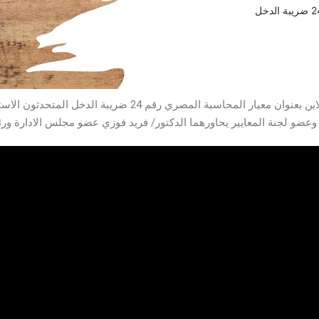
نظمت جمعية المحاسبين والمراجعين المصرية ندوة اون لاين بعنوان
وعضو لجنة المعايير يحاورهما الدكتور/ فريد فوزي عضو مجلس الادارة ورئي