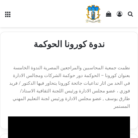
ندوة كورونا الحوكمة
نظمت جمعية المحاسبين والمراجعين المصرية الندوة الخامسة
بعنوان كورونا – الحوكمة دور حوكمة الشركات ومجالس الادارة
في الحد من اثار تداعيات جائحة كورونا يتحاور فيها الدكتور / فريد
فوزي ، عضو مجلس الادارة ورئيس اللجنة الثقافية الاستاذ/
طارق يوسف , عضو مجلس الادارة ورئيس لجنة التعليم المهني
المستمر