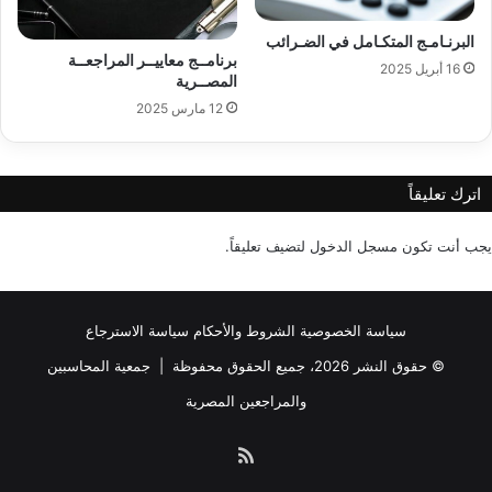
البرنـامـج المتكـامل في الضـرائب
برنامــج معاييــر المراجعــة
16 أبريل 2025
المصــرية
12 مارس 2025
اترك تعليقاً
يجب أنت تكون
مسجل الدخول
لتضيف تعليقاً.
سياسة الخصوصية
الشروط والأحكام
سياسة الاسترجاع
© حقوق النشر 2026، جميع الحقوق محفوظة |
جمعية المحاسبين
والمراجعين المصرية