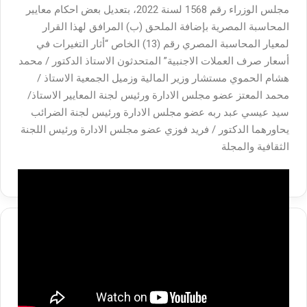
مجلس الوزراء رقم 1568 لسنة 2022، بتعديل بعض احكام معايير
المحاسبة المصرية بإضافة الملحق (ب) المرافق لهذا القرار
لمعيار المحاسبة المصري رقم (13) الخاص “أثار التغيرات في
أسعار صرف العملات الاجنبية” المتحدثون الاستاذ الدكتور / محمد
هشام الحموي مستشار وزير المالية وزميل الجمعية الاستاذ /
محمد المعتز عضو مجلس الادارة ورئيس لجنة المعايير الاستاذ/
سيد عيسي عبد ربه عضو مجلس الادارة ورئيس لجنة الضرائب
يحاورهما الدكتور / فريد فوزي عضو مجلس الادارة ورئيس اللجنة
الثقافية والمجلة