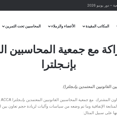
– دور يونيو 2026
المكاتب المقيدة
الأعضاء والزملاء
المحاسبين تحت التمرين
اكة مع جمعية المحاسبين الق
بإنـجلترا
 القانونيين المعتمدين بإنـجلترا).
إس
جتماعات عبر خاصية زووم مع ممثلي وقيادات الـ ACCA لمتابعة الإتفاقية وما تم وضعه من سياسات وآليات ل
ها على سبيل المثال: