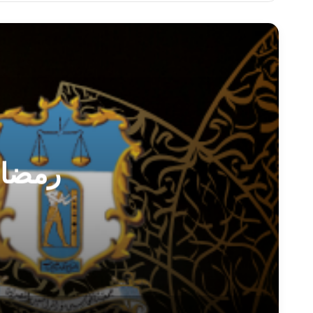
رمضان