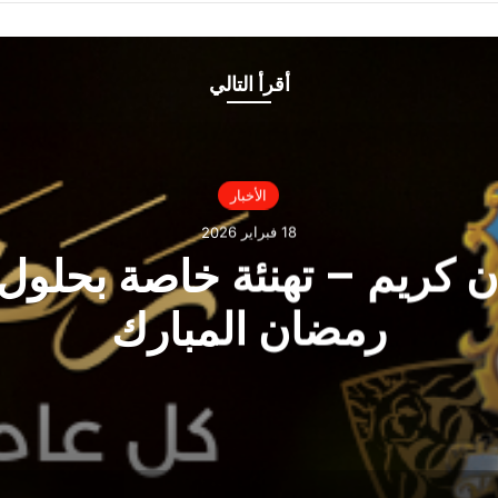
أقرأ التالي
الأخبار
18 فبراير 2026
 كريم – تهنئة خاصة بحلول
رمضان المبارك