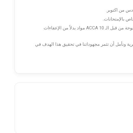
اص بالإمتحانات.
بحث إمكانية الحصول على إعفاءات لمواد إضافية لأعضاء جمعية المحاسبين والمراجعين المصرية بحيث تصبح الإعفاءات الممنوحة من قبل الـ ACCA 10 مواد بدلاً من الإعفاءات
سبين والمراجعين المصرية ونأمل أن تثمر مجهوداتنا في تحقيق هذا الهدف في