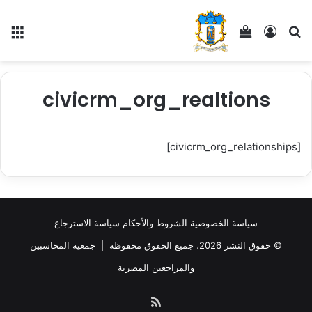
بحث عن
تسجيل الدخول
إستعراض سلة التسوق
الق
civicrm_org_realtions
[civicrm_org_relationships]
سياسة الخصوصية
الشروط والأحكام
سياسة الاسترجاع
© حقوق النشر 2026، جميع الحقوق محفوظة |
جمعية المحاسبين
والمراجعين المصرية
ملخص