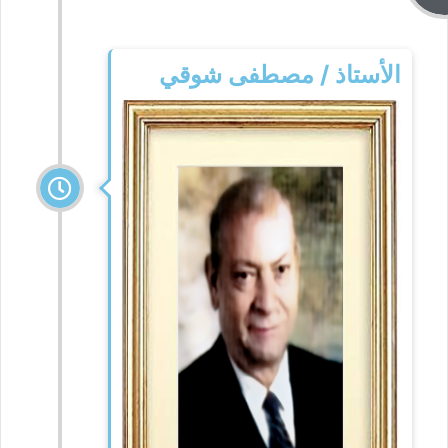
الأستاذ / مصطفى شوقي