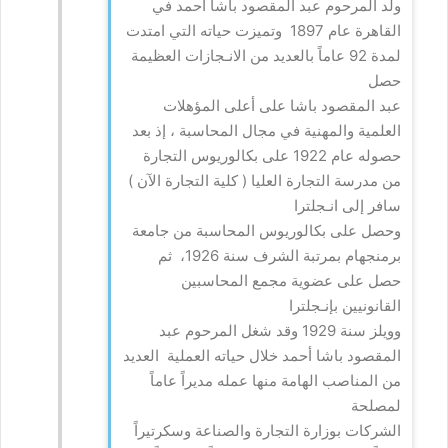
ولد المرحوم عبد المقصود باشا أحمد في
القاهرة عام 1897 وتميزت حياته التي امتدت
لمدة 92 عاماً بالعديد من الانـجازات العظيمة
حصل
عبد المقصود باشا على أعلى المؤهلات
العلمية والمهنية في مجال المحاسبة ، إذ بعد
حصوله عام 1922 على بكالوريوس التجارة
من مدرسة التجارة العليا ( كلية التجارة الآن )
سافر إلى انـجلترا
وحصل على بكالوريوس المحاسبة من جامعة
برمنجهام بمرتبة الشرف سنة 1926، ثم
حصل على عضوية مجمع المحاسبين
القانونيين بإنـجلترا
وويلز سنة 1929 وقد شغل المرحوم عبد
المقصود باشا أحمد خلال حياته العملية العديد
من المناصب الهامة منها عمله مديراً عاماً
لمصلحة
الشركات بوزارة التجارة والصناعة وسكرتيراً