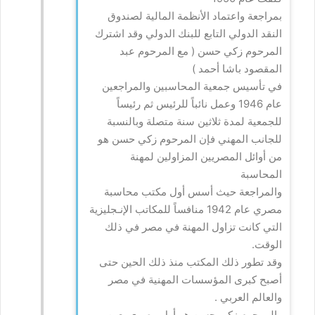
بمراجعة واعتماد الأنظمة المالية لصندوق
النقد الدولي التابع للبنك الدولي وقد اشترك
المرحوم زكي حسن ( مع المرحوم عبد
المقصود باشا أحمد )
في تأسيس جمعية المحاسبين والمراجعين
عام 1946 وعمل نائباً للرئيس ثم رئيساً
للجمعية لمدة ثلاثين سنة متصلة وبالنسبة
للجانب المهني فإن المرحوم زكي حسن هو
من أوائل المصريين المزاولين لمهنة
المحاسبة
والمراجعة حيث أسس أول مكتب محاسبة
مصري عام 1942 منافساً للمكاتب الإنـجليزية
التي كانت تزاول المهنة في مصر في ذلك
الوقت.
وقد تطور ذلك المكتب منذ ذلك الحين حتى
أصبح كبرى المؤسسات المهنية في مصر
والعالم العربي .
والمرحوم زكي حسن هو أول مصري يعين